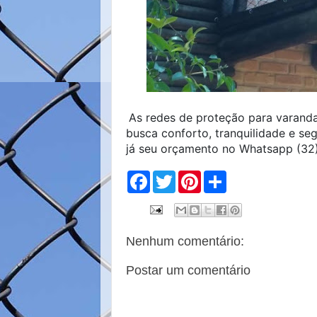
As redes de proteção para varand
busca conforto, tranquilidade e seg
já seu orçamento no Whatsapp (3
F
T
P
S
a
w
i
h
c
i
n
a
e
t
t
r
b
t
e
e
o
e
r
Nenhum comentário:
o
r
e
k
s
t
Postar um comentário