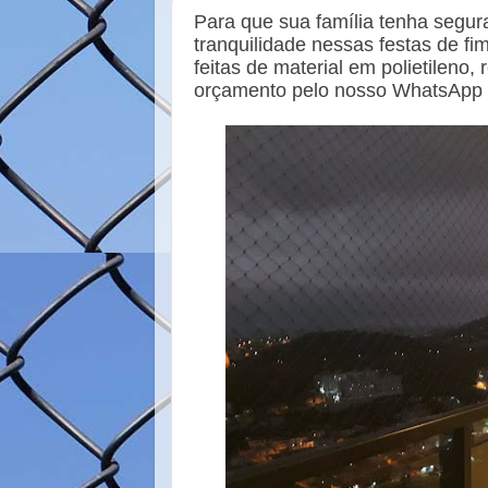
k
s
Para que sua família tenha segu
t
tranquilidade nessas festas de fim
feitas de material em polietileno,
orçamento pelo nosso WhatsApp