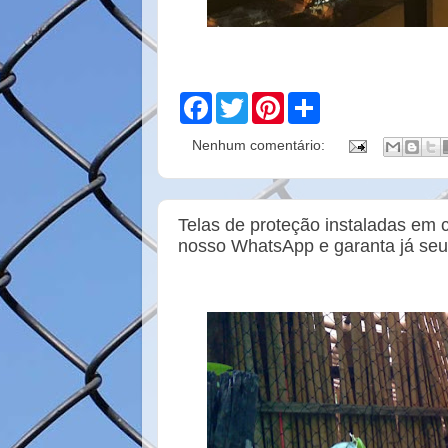
F
T
P
S
a
w
i
h
c
i
n
a
Nenhum comentário:
e
t
t
r
b
t
e
e
o
e
r
o
r
e
k
s
Telas de proteção instaladas em 
t
nosso WhatsApp e garanta já se