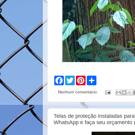
F
T
P
S
a
w
i
h
c
i
n
a
Nenhum comentário:
e
t
t
r
b
t
e
e
o
e
r
o
r
e
k
s
Telas de proteção instaladas par
t
WhatsApp e faça seu orçamento 