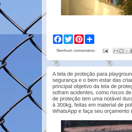
F
T
P
S
a
w
i
h
c
i
n
a
Nenhum comentário:
e
t
t
r
b
t
e
e
o
e
r
o
r
e
k
s
A tela de proteção para playgrou
t
segurança e o bem estar das cri
principal objetivo da tela de pro
sofram acidentes, como riscos de 
de proteção tem uma notável dura
à 300kg, feitas em material de po
WhatsApp e faça seu orçamento 