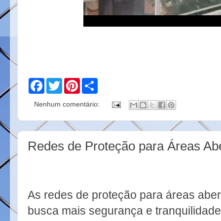
F
T
P
S
a
w
i
h
c
i
n
a
Nenhum comentário:
e
t
t
r
b
t
e
e
o
e
r
o
r
e
k
s
Redes de Proteção para Áreas Ab
t
As redes de proteção para áreas aber
busca mais segurança e tranquilidade