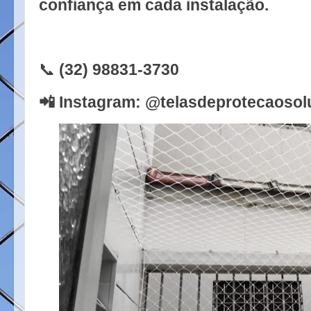
confiança em cada instalação.
📞
(32) 98831-3730
📲
Instagram: @telasdeprotecaosol