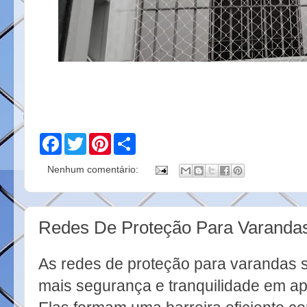
F
T
P
S
a
w
i
h
c
i
n
a
Nenhum comentário:
e
t
t
r
b
t
e
e
o
e
r
o
r
e
k
s
Redes De Proteção Para Varanda
t
As redes de proteção para varandas 
mais segurança e tranquilidade em ap