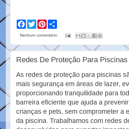
F
T
P
S
a
w
i
h
c
i
n
a
Nenhum comentário:
e
t
t
r
b
t
e
e
o
e
r
o
r
e
k
s
Redes De Proteção Para Piscinas
t
As redes de proteção para piscinas sã
mais segurança em áreas de lazer, ev
proporcionando tranquilidade para tod
barreira eficiente que ajuda a preveni
crianças e pets, sem comprometer a e
da piscina. Trabalhamos com redes de 