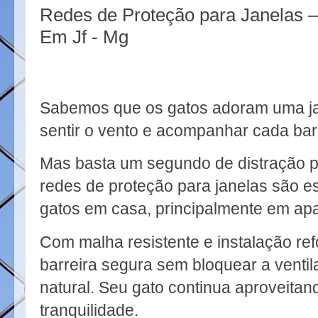
k
s
Redes de Proteção para Janelas 
t
Em Jf - Mg
Sabemos que os gatos adoram uma ja
sentir o vento e acompanhar cada baru
Mas basta um segundo de distração pa
redes de proteção para janelas são e
gatos em casa, principalmente em ap
Com malha resistente e instalação ref
barreira segura sem bloquear a ventil
natural. Seu gato continua aproveita
tranquilidade.