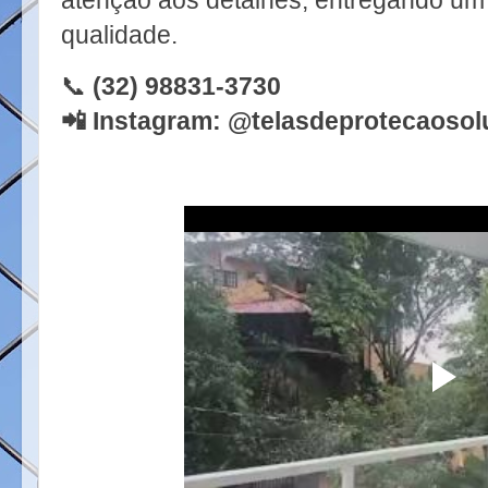
atenção aos detalhes, entregando um s
qualidade.
📞
(32) 98831-3730
📲 Instagram: @telasdeprotecaoso