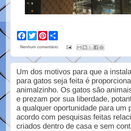
F
T
P
S
a
w
i
h
c
i
n
a
Nenhum comentário:
e
t
t
r
b
t
e
e
o
e
r
o
r
e
k
s
Um dos motivos para que a instala
t
para gatos seja feita é proporcio
animalzinho. Os gatos são animai
e prezam por sua liberdade, potan
a qualquer oportunidade para um 
acordo com pesquisas feitas relac
criados dentro de casa e sem con