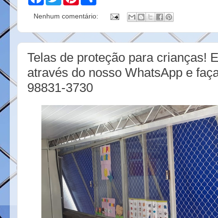
a
w
i
h
c
i
n
a
Nenhum comentário:
e
t
t
r
b
t
e
e
o
e
r
o
r
e
k
s
Telas de proteção para crianças! 
t
através do nosso WhatsApp e faça
98831-3730