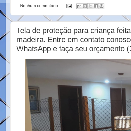
c
i
n
a
Nenhum comentário:
e
t
t
r
b
t
e
e
o
e
r
o
r
e
k
s
Tela de proteção para criança fei
t
madeira. Entre em contato conosc
WhatsApp e faça seu orçamento (