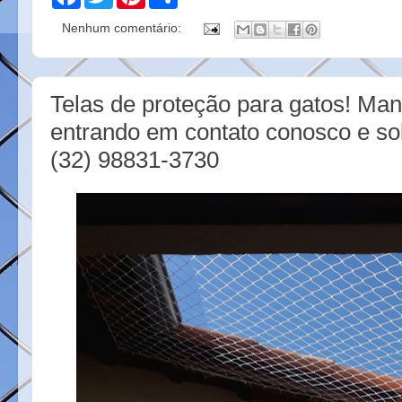
a
w
i
h
c
i
n
a
Nenhum comentário:
e
t
t
r
b
t
e
e
o
e
r
o
r
e
k
s
Telas de proteção para gatos! Man
t
entrando em contato conosco e so
(32) 98831-3730