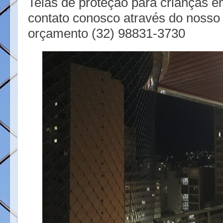
Telas de proteção para crianças e
t
contato conosco através do nosso
orçamento (32) 98831-3730