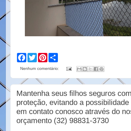
F
T
P
S
a
w
i
h
c
i
n
a
Nenhum comentário:
e
t
t
r
b
t
e
e
o
e
r
o
r
e
k
s
Mantenha seus filhos seguros com 
t
proteção, evitando a possibilidade
em contato conosco através do n
orçamento (32) 98831-3730