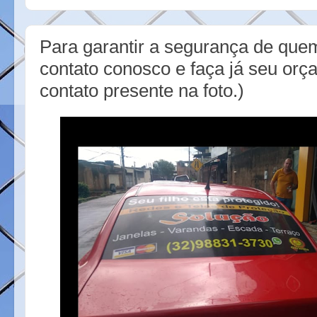
o
e
r
o
r
e
k
s
Para garantir a segurança de que
t
contato conosco e faça já seu or
contato presente na foto.)