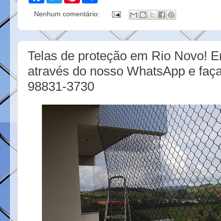
c
i
n
a
Nenhum comentário:
e
t
t
r
b
t
e
e
o
e
r
o
r
e
k
s
Telas de proteção em Rio Novo! E
t
através do nosso WhatsApp e faça
98831-3730