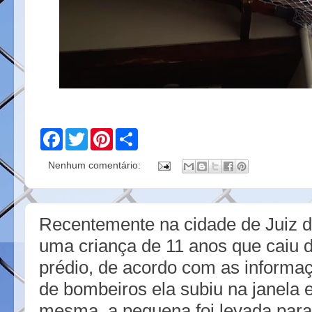
F
T
P
S
a
w
i
h
c
i
n
a
Nenhum comentário:
e
t
t
r
b
t
e
e
o
e
r
o
r
e
k
s
Recentemente na cidade de Juiz 
t
uma criança de 11 anos que caiu d
prédio, de acordo com as informa
de bombeiros ela subiu na janela 
mesma, a pequena foi levada para 