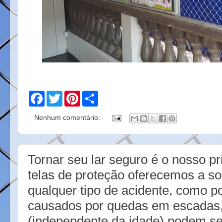
F
T
P
S
a
w
i
h
c
i
n
a
Nenhum comentário:
e
t
t
r
b
t
e
e
o
e
r
o
r
e
k
s
Tornar seu lar seguro é o nosso pr
t
telas de proteção oferecemos a sol
qualquer tipo de acidente, como p
causados por quedas em escadas,
(independente da idade) podem se 