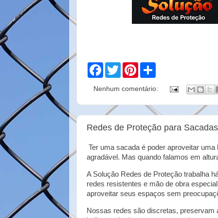
F
T
P
S
a
w
i
h
c
i
n
a
Nenhum comentário:
e
t
t
r
b
t
e
e
o
e
r
o
r
e
k
s
Redes de Proteção para Sacadas
t
Ter uma sacada é poder aproveitar uma bo
agradável. Mas quando falamos em altura,
A Solução Redes de Proteção trabalha h
redes resistentes e mão de obra especial
aproveitar seus espaços sem preocupaç
Nossas redes são discretas, preservam 