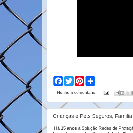
F
T
P
S
a
w
i
h
c
i
n
a
Nenhum comentário:
e
t
t
r
b
t
e
e
o
e
r
o
r
e
k
s
Crianças e Pets Seguros, Familia
t
Há
15 anos
a Solução Redes de Proteçã