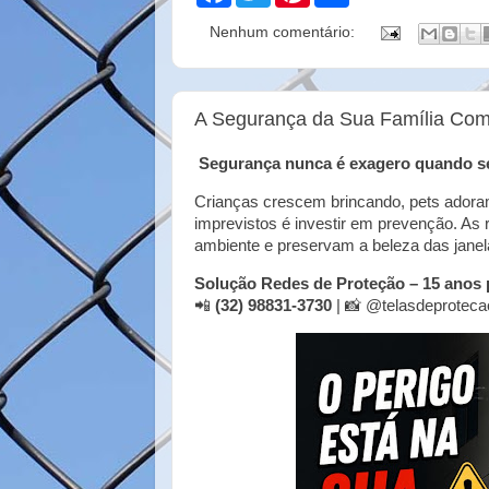
c
i
n
a
Nenhum comentário:
e
t
t
r
b
t
e
e
o
e
r
o
r
e
k
s
A Segurança da Sua Família Com
t
Segurança nunca é exagero quando s
Crianças crescem brincando, pets adoram
imprevistos é investir em prevenção. As
ambiente e preservam a beleza das janel
Solução Redes de Proteção – 15 anos p
📲
(32) 98831-3730
| 📸
@telasdeproteca