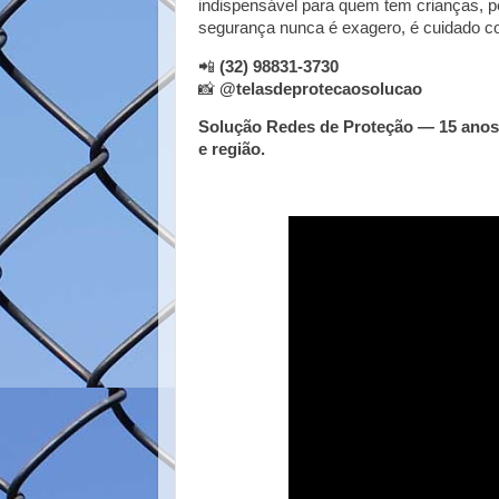
indispensável para quem tem crianças, pe
segurança nunca é exagero, é cuidado c
📲
(32) 98831-3730
📸
@telasdeprotecaosolucao
Solução Redes de Proteção — 15 anos 
e região.