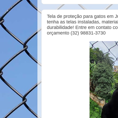
b
t
e
e
o
e
r
o
r
e
k
s
Tela de proteção para gatos em Ju
t
tenha as telas instaladas, materia
durabilidade! Entre em contato c
orçamento (32) 98831-3730