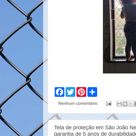
F
T
P
S
a
w
i
h
c
i
n
a
Nenhum comentário:
e
t
t
r
b
t
e
e
o
e
r
o
r
e
k
s
Tela de proteção em São João Ne
t
garantia de 5 anos de durabilida