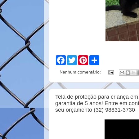
F
T
P
S
a
w
i
h
c
i
n
a
Nenhum comentário:
e
t
t
r
b
t
e
e
o
e
r
o
r
e
k
s
Tela de proteção para criança em 
t
garantia de 5 anos! Entre em con
seu orçamento (32) 98831-3730