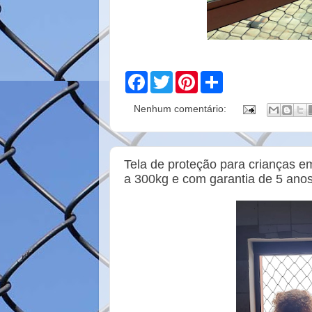
F
T
P
S
a
w
i
h
c
i
n
a
Nenhum comentário:
e
t
t
r
b
t
e
e
o
e
r
o
r
e
k
s
Tela de proteção para crianças em 
t
a 300kg e com garantia de 5 anos