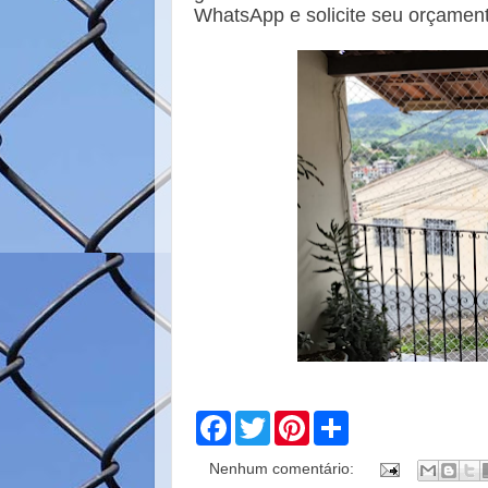
WhatsApp e solicite seu orçamen
F
T
P
S
a
w
i
h
c
i
n
a
Nenhum comentário:
e
t
t
r