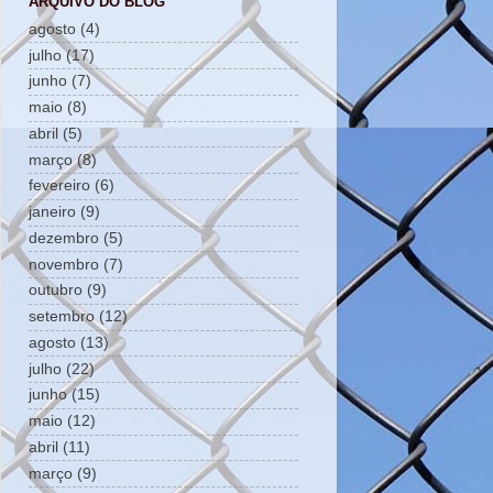
ARQUIVO DO BLOG
agosto
(4)
julho
(17)
junho
(7)
maio
(8)
abril
(5)
março
(8)
fevereiro
(6)
janeiro
(9)
dezembro
(5)
novembro
(7)
outubro
(9)
setembro
(12)
agosto
(13)
julho
(22)
junho
(15)
maio
(12)
abril
(11)
março
(9)