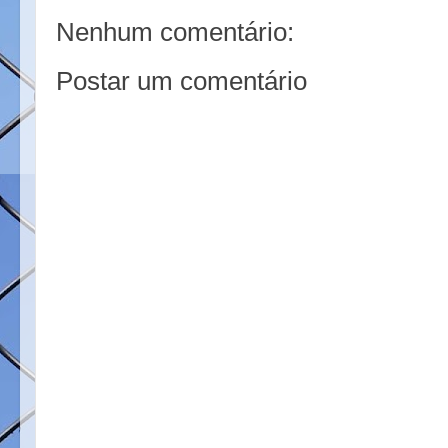
o
e
r
Nenhum comentário:
o
r
e
k
s
t
Postar um comentário