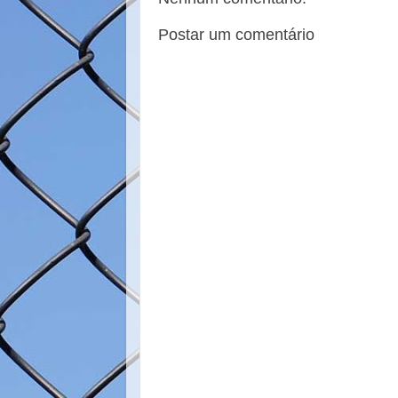
o
r
e
k
s
t
Postar um comentário